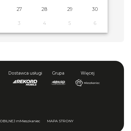
27
28
29
30
3
4
5
6
Dostawca usługi
Grupa
Więcej
BILNEJ mMieszkaniec
MAPA STRONY