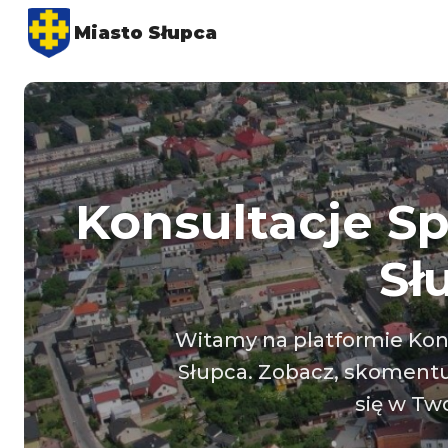
Miasto Słupca
Konsultacje S
Sł
Witamy na platformie Kon
Słupca. Zobacz, skomentuj
się w Tw