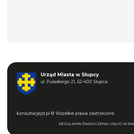
Urząd Miasta w Słupcy
ul. Pułaskiego 21, 62-400 Słupca
konsultacjejst.pl © Wszelkie prawa zastrzeżone.
REGULAMIN ŚWIADCZENIA USŁUG W RAM