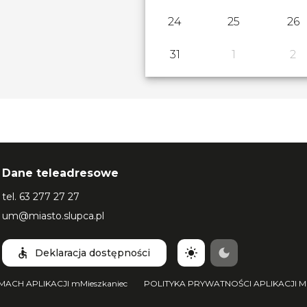
24
25
26
31
1
2
Dane teleadresowe
tel.
63 277 27 27
um@miasto.slupca.pl
Deklaracja dostępności
ACH APLIKACJI mMieszkaniec
POLITYKA PRYWATNOŚCI APLIKACJI MO