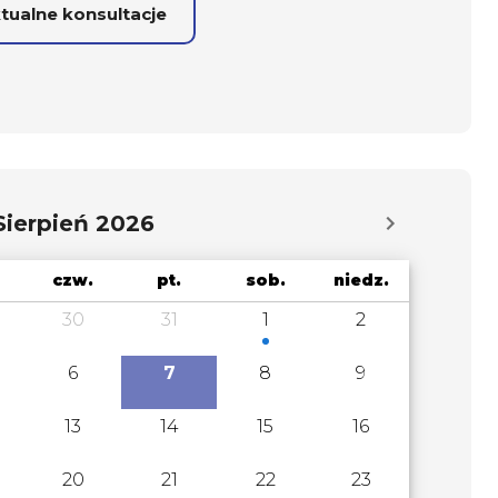
tualne konsultacje
Sierpień 2026
czw.
pt.
sob.
niedz.
30
31
1
2
6
7
8
9
13
14
15
16
20
21
22
23