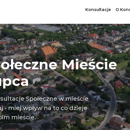
Konsultacje
O Kons
połeczne
Mieście
upca
sultacje Społeczne w mieście
 - miej wpływ na to co dzieje
oim mieście.