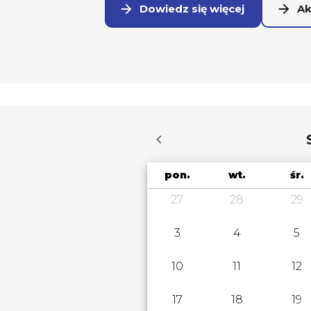
Dowiedz się więcej
Ak
pon.
wt.
śr.
27
28
29
3
4
5
10
11
12
17
18
19