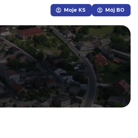
Moje KS
Mój BO