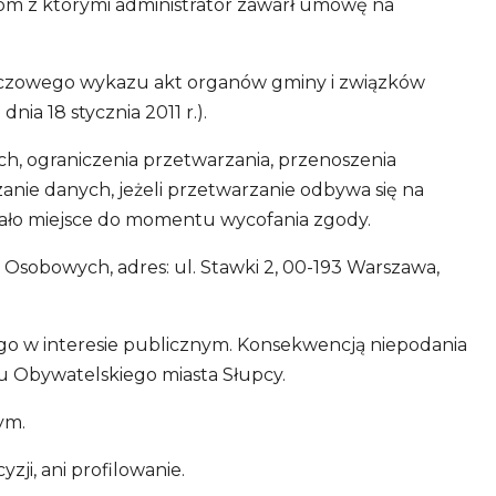
m z którymi administrator zawarł umowę na
rzeczowego wykazu akt organów gminy i związków
a 18 stycznia 2011 r.).
h, ograniczenia przetwarzania, przenoszenia
nie danych, jeżeli przetwarzanie odbywa się na
iało miejsce do momentu wycofania zgody.
sobowych, adres: ul. Stawki 2, 00-193 Warszawa,
go w interesie publicznym. Konsekwencją niepodania
u Obywatelskiego miasta Słupcy.
ym.
ji, ani profilowanie.