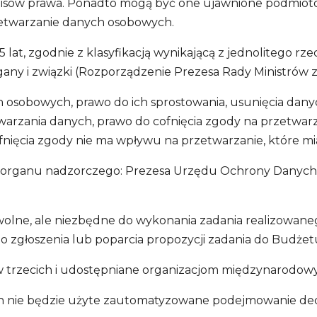
isów prawa. Ponadto mogą być one ujawnione podmioto
zetwarzanie danych osobowych.
lat, zgodnie z klasyfikacją wynikającą z jednolitego 
 i związki (Rozporządzenie Prezesa Rady Ministrów z dni
 osobowych, prawo do ich sprostowania, usunięcia danyc
arzania danych, prawo do cofnięcia zgody na przetwarza
ofnięcia zgody nie ma wpływu na przetwarzanie, które m
o organu nadzorczego: Prezesa Urzędu Ochrony Danych O
olne, ale niezbędne do wykonania zadania realizowane
zgłoszenia lub poparcia propozycji zadania do Budżet
w trzecich i udostępniane organizacjom międzynarodow
 nie będzie użyte zautomatyzowane podejmowanie decyz